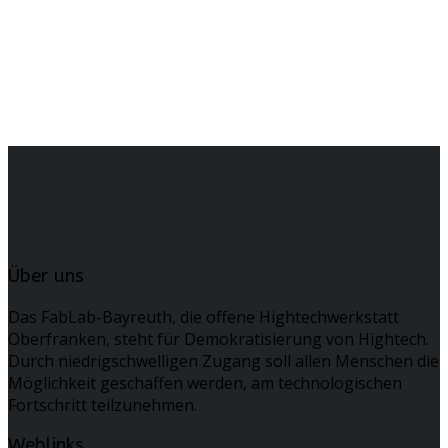
Über uns
Das FabLab-Bayreuth, die offene Hightechwerkstatt
Oberfranken, steht für Demokratisierung von Hightech.
Durch niedrigschwelligen Zugang soll allen Menschen die
Möglichkeit geschaffen werden, am technologischen
Fortschritt teilzunehmen.
Weblinks