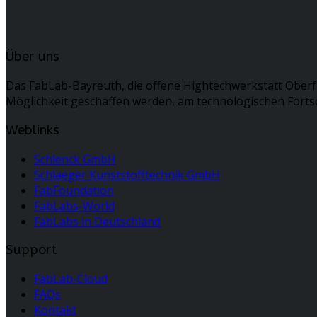
Über uns
Das FabLab-Bayreuth, die offene Hightechwerkstatt Oberf
Möglichkeit geschaffen werden, am technologischen Fortsc
Weblinks
Schlenck GmbH
Schlaeger Kunststofftechnik GmbH
FabFoundation
FabLabs-World
FabLabs in Deutschland
Support
FabLab-Cloud
FAQs
Kontakt