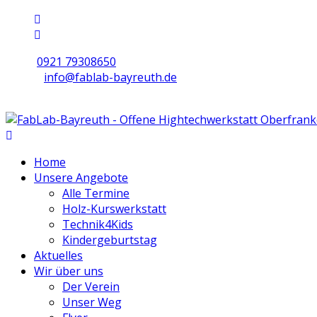
0921 79308650
info@fablab-bayreuth.de
Mo/Di/Do/Fr 9 - 17 | Mi 10 - 19 | Sa 16 - 20
Home
Unsere Angebote
Alle Termine
Holz-Kurswerkstatt
Technik4Kids
Kindergeburtstag
Aktuelles
Wir über uns
Der Verein
Unser Weg