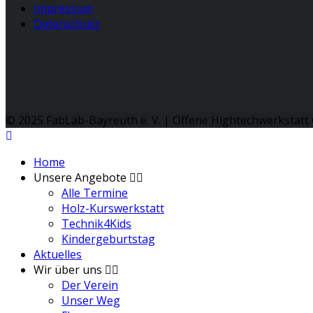
Impressum
Datenschutz
© 2025 FabLab-Bayreuth e. V. | Offene Hightechwerkstatt 
Home
Unsere Angebote
Alle Termine
Holz-Kurswerkstatt
Technik4Kids
Kindergeburtstag
Aktuelles
Wir über uns
Der Verein
Unser Weg