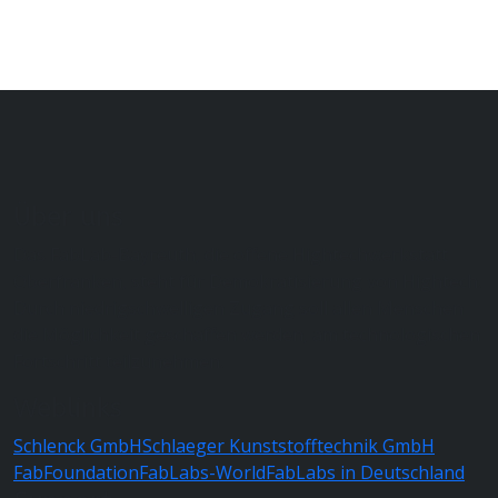
Über uns
Das FabLab-Bayreuth, die offene Hightechwerkstatt
Oberfranken, steht für Demokratisierung von Hightech.
Durch niedrigschwelligen Zugang soll allen Menschen
die Möglichkeit geschaffen werden, am technologischen
Fortschritt teilzunehmen.
Weblinks
Schlenck GmbH
Schlaeger Kunststofftechnik GmbH
FabFoundation
FabLabs-World
FabLabs in Deutschland