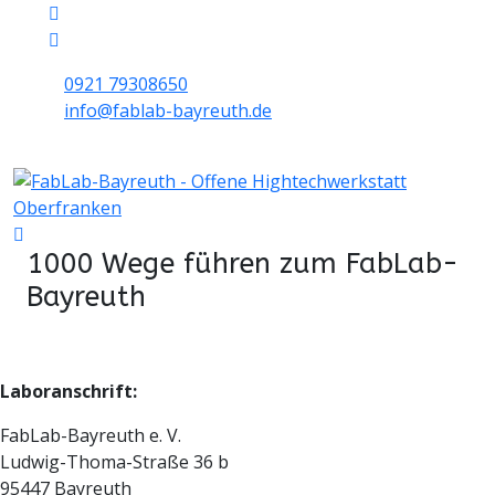
0921 79308650
info@fablab-bayreuth.de
Mo/Di/Do/Fr 9 - 17 | Mi 10 - 19 | Sa 16 - 20
1000 Wege führen zum FabLab-
Bayreuth
Laboranschrift:
FabLab-Bayreuth e. V.
Ludwig-Thoma-Straße 36 b
95447 Bayreuth