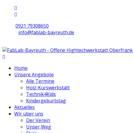
0921 79308650
info@fablab-bayreuth.de
Mo/Di/Do/Fr 9 - 17 | Mi 10 - 19 | Sa 16 - 20
Home
Unsere Angebote
Alle Termine
Holz-Kurswerkstatt
Technik4Kids
Kindergeburtstag
Aktuelles
Wir über uns
Der Verein
Unser Weg