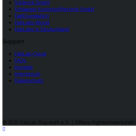
Schlenck GmbH
Schlaeger Kunststofftechnik GmbH
FabFoundation
FabLabs-World
FabLabs in Deutschland
Support
FabLab-Cloud
FAQs
Kontakt
Impressum
Datenschutz
© 2025 FabLab-Bayreuth e. V. | Offene Hightechwerkstatt 