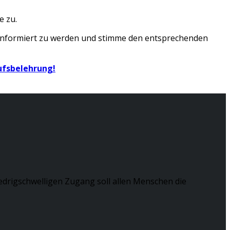
e zu.
 informiert zu werden und stimme den entsprechenden
ufsbelehrung!
edrigschwelligen Zugang soll allen Menschen die