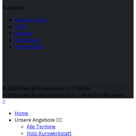
Support
FabLab-Cloud
FAQs
Kontakt
Impressum
Datenschutz
© 2025 FabLab-Bayreuth e. V. | Offene
Hightechwerkstatt Oberfranken | All Rights Reserved.
Home
Unsere Angebote
Alle Termine
Holz-Kurswerkstatt