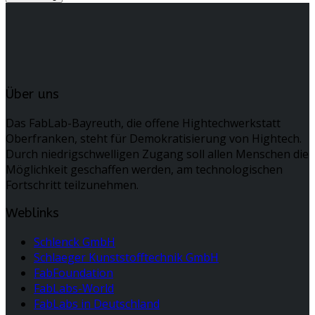
Über uns
Das FabLab-Bayreuth, die offene Hightechwerkstatt
Oberfranken, steht für Demokratisierung von Hightech.
Durch niedrigschwelligen Zugang soll allen Menschen die
Möglichkeit geschaffen werden, am technologischen
Fortschritt teilzunehmen.
Weblinks
Schlenck GmbH
Schlaeger Kunststofftechnik GmbH
FabFoundation
FabLabs-World
FabLabs in Deutschland