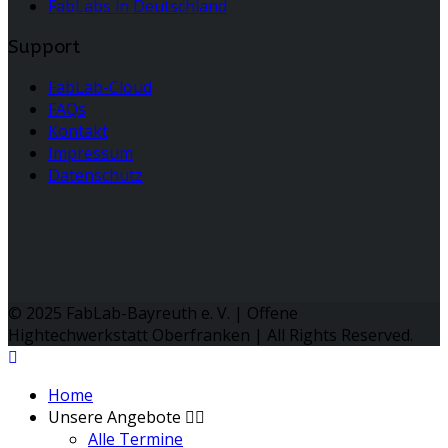
FabLabs in Deutschland
Support
FabLab-Cloud
FAQs
Kontakt
Impressum
Datenschutz
© 2025 FabLab-Bayreuth e. V. | Offene
Hightechwerkstatt Oberfranken | All Rights Reserved.
Home
Unsere Angebote
Alle Termine