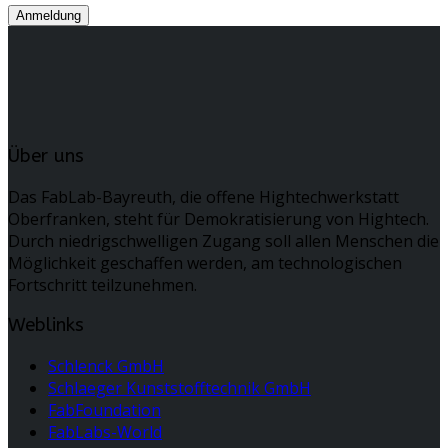
Über uns
Das FabLab-Bayreuth, die offene Hightechwerkstatt
Oberfranken, steht für Demokratisierung von Hightech.
Durch niedrigschwelligen Zugang soll allen Menschen die
Möglichkeit geschaffen werden, am technologischen
Fortschritt teilzunehmen.
Weblinks
Schlenck GmbH
Schlaeger Kunststofftechnik GmbH
FabFoundation
FabLabs-World