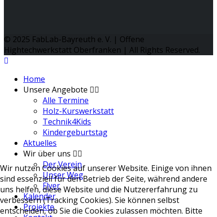
© 2025 FabLab-Bayreuth e. V. | Offene
Hightechwerkstatt Oberfranken | All Rights Reserved.
Home
Unsere Angebote
Alle Termine
Holz-Kurswerkstatt
Technik4Kids
Kindergeburtstag
Aktuelles
Wir über uns
Der Verein
Wir nutzen Cookies auf unserer Website. Einige von ihnen
Unser Weg
sind essenziell für den Betrieb der Seite, während andere
Flyer
uns helfen, diese Website und die Nutzererfahrung zu
Kalender
verbessern (Tracking Cookies). Sie können selbst
Projekte
entscheiden, ob Sie die Cookies zulassen möchten. Bitte