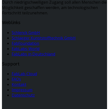
Durch niedrigschwelligen Zugang soll allen Menschen die
Möglichkeit geschaffen werden, am technologischen
Fortschritt teilzunehmen.
Weblinks
Schlenck GmbH
Schlaeger Kunststofftechnik GmbH
FabFoundation
FabLabs-World
FabLabs in Deutschland
Support
FabLab-Cloud
FAQs
Kontakt
Impressum
Datenschutz