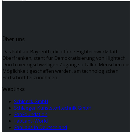
Über uns
Das FabLab-Bayreuth, die offene Hightechwerkstatt
Oberfranken, steht für Demokratisierung von Hightech.
Durch niedrigschwelligen Zugang soll allen Menschen die
Möglichkeit geschaffen werden, am technologischen
Fortschritt teilzunehmen.
Weblinks
Schlenck GmbH
Schlaeger Kunststofftechnik GmbH
FabFoundation
FabLabs-World
FabLabs in Deutschland