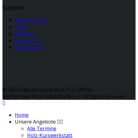
Support
FabLab-Cloud
FAQs
Kontakt
Impressum
Datenschutz
© 2025 FabLab-Bayreuth e. V. | Offene
Hightechwerkstatt Oberfranken | All Rights Reserved.
Home
Unsere Angebote
Alle Termine
Holz-Kurswerkstatt