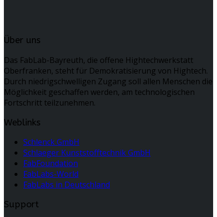
Über uns
Das FabLab-Bayreuth, die offene Hightechwerkstatt
Oberfranken, steht für Demokratisierung von Hightech.
Durch niedrigschwelligen Zugang soll allen Menschen die
Möglichkeit geschaffen werden, am technologischen
Fortschritt teilzunehmen.
Weblinks
Schlenck GmbH
Schlaeger Kunststofftechnik GmbH
FabFoundation
FabLabs-World
FabLabs in Deutschland
Support