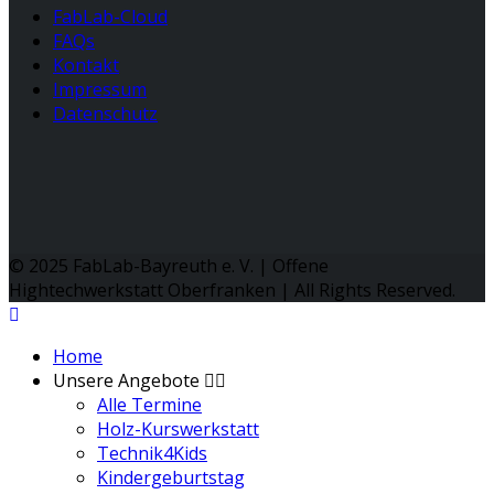
FabLab-Cloud
FAQs
Kontakt
Impressum
Datenschutz
© 2025 FabLab-Bayreuth e. V. | Offene
Hightechwerkstatt Oberfranken | All Rights Reserved.
Home
Unsere Angebote
Alle Termine
Holz-Kurswerkstatt
Technik4Kids
Kindergeburtstag