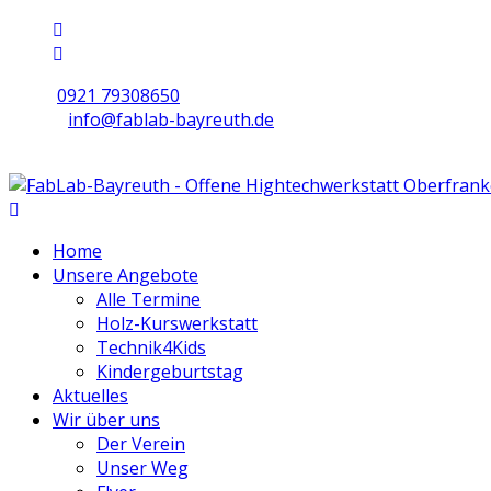
0921 79308650
info@fablab-bayreuth.de
Mo/Di/Do/Fr 9 - 17 | Mi 10 - 19 | Sa 16 - 20
Home
Unsere Angebote
Alle Termine
Holz-Kurswerkstatt
Technik4Kids
Kindergeburtstag
Aktuelles
Wir über uns
Der Verein
Unser Weg