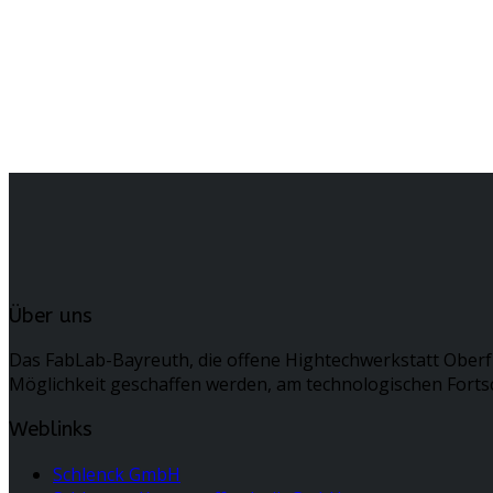
Über uns
Das FabLab-Bayreuth, die offene Hightechwerkstatt Oberf
Möglichkeit geschaffen werden, am technologischen Fortsc
Weblinks
Schlenck GmbH