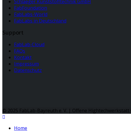
Schlaeger Kunststofftechnik GmbH
FabFoundation
FabLabs-World
FabLabs in Deutschland
Support
FabLab-Cloud
FAQs
Kontakt
Impressum
Datenschutz
© 2025 FabLab-Bayreuth e. V. | Offene Hightechwerkstatt 
Home