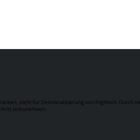
ranken, steht für Demokratisierung von Hightech. Durch ni
hritt teilzunehmen.