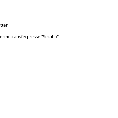
otten
hermotransferpresse "Secabo"