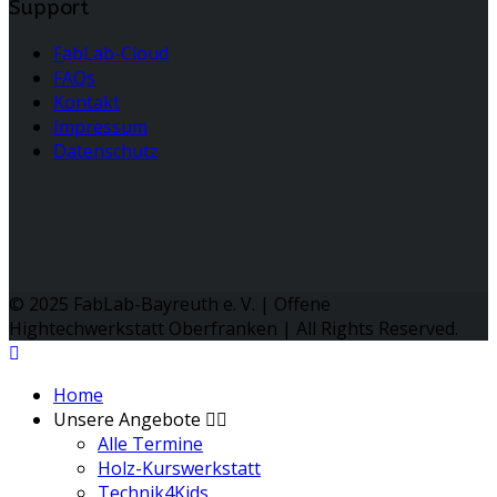
Support
FabLab-Cloud
FAQs
Kontakt
Impressum
Datenschutz
© 2025 FabLab-Bayreuth e. V. | Offene
Hightechwerkstatt Oberfranken | All Rights Reserved.
Home
Unsere Angebote
Alle Termine
Holz-Kurswerkstatt
Technik4Kids