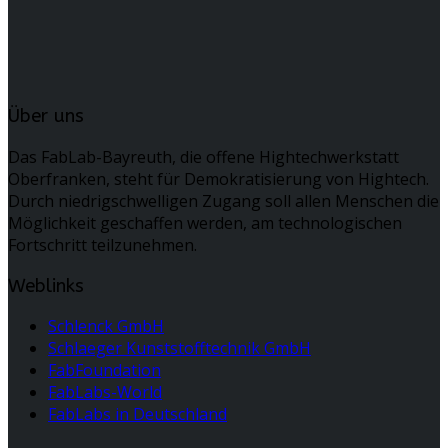
Über uns
Das FabLab-Bayreuth, die offene Hightechwerkstatt
Oberfranken, steht für Demokratisierung von Hightech.
Durch niedrigschwelligen Zugang soll allen Menschen die
Möglichkeit geschaffen werden, am technologischen
Fortschritt teilzunehmen.
Weblinks
Schlenck GmbH
Schlaeger Kunststofftechnik GmbH
FabFoundation
FabLabs-World
FabLabs in Deutschland