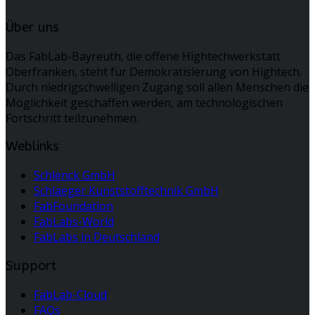
Über uns
Das FabLab-Bayreuth, die offene Hightechwerkstatt
Oberfranken, steht für Demokratisierung von Hightech.
Durch niedrigschwelligen Zugang soll allen Menschen die
Möglichkeit geschaffen werden, am technologischen
Fortschritt teilzunehmen.
Weblinks
Schlenck GmbH
Schlaeger Kunststofftechnik GmbH
FabFoundation
FabLabs-World
FabLabs in Deutschland
Support
FabLab-Cloud
FAQs