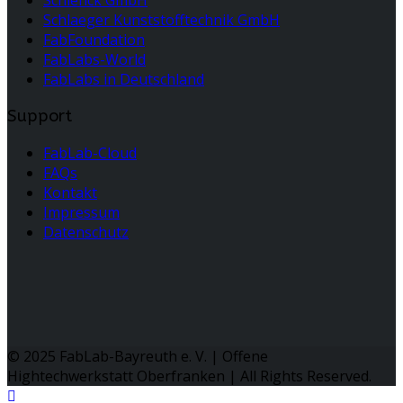
Schlenck GmbH
Schlaeger Kunststofftechnik GmbH
FabFoundation
FabLabs-World
FabLabs in Deutschland
Support
FabLab-Cloud
FAQs
Kontakt
Impressum
Datenschutz
© 2025 FabLab-Bayreuth e. V. | Offene
Hightechwerkstatt Oberfranken | All Rights Reserved.